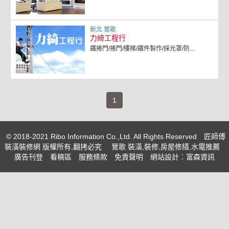
新北 鶯歌
力綺工程行
鐵捲門/捲門/樓梯/鐵件製作/採光罩/防...
(current)
1
© 2018-2021 Ribo Information Co.,Ltd. All Rights Reserved
匠師傅
裝潢裝修網 版權所有,翻拷必究
鶯歌 裝潢,裝修,房屋修繕,水電推薦
廣告刊登
看稿區
服務條款
免責聲明
網站設計
︰富森資訊