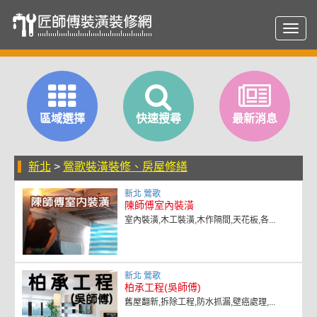
Toggl
navig
區域選擇
快速搜尋
最新消息
新北
>
鶯歌裝潢裝修、房屋修繕
新北 鶯歌
陳師傅室內裝潢
室內裝潢,木工裝潢,木作隔間,天花板,各...
新北 鶯歌
柏承工程(吳師傅)
舊屋翻新,拆除工程,防水抓漏,壁癌處理,...