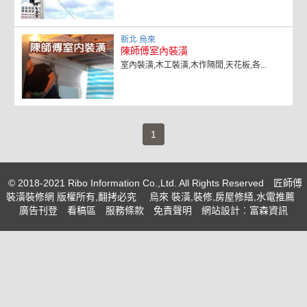
新北 烏來
陳師傅室內裝潢
室內裝潢,木工裝潢,木作隔間,天花板,各...
(current)
1
© 2018-2021 Ribo Information Co.,Ltd. All Rights Reserved
匠師傅
裝潢裝修網 版權所有,翻拷必究
烏來 裝潢,裝修,房屋修繕,水電推薦
廣告刊登
看稿區
服務條款
免責聲明
網站設計
︰富森資訊