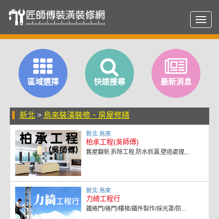
Toggl
navig
區域選擇
快速搜尋
最新消息
新北
>
烏來裝潢裝修、房屋修繕
新北 烏來
柏承工程(吳師傅)
舊屋翻新,拆除工程,防水抓漏,壁癌處理,...
新北 烏來
力綺工程行
鐵捲門/捲門/樓梯/鐵件製作/採光罩/防...