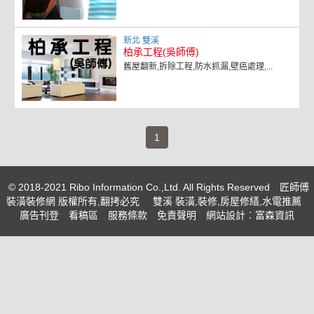
新北 雙溪
柏承工程(吳師傅)
舊屋翻新,拆除工程,防水抓漏,壁癌處理,...
(current)
1
© 2018-2021 Ribo Information Co.,Ltd. All Rights Reserved
匠師傅
裝潢裝修網 版權所有,翻拷必究
雙溪 裝潢,裝修,房屋修繕,水電推薦
廣告刊登
看稿區
服務條款
免責聲明
網站設計
︰富森資訊