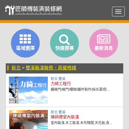
Toggl
navig
區域選擇
快速搜尋
最新消息
新北
>
雙溪裝潢裝修、房屋修繕
新北 雙溪
力綺工程行
鐵捲門/捲門/樓梯/鐵件製作/採光罩/防...
新北 雙溪
陳師傅室內裝潢
室內裝潢,木工裝潢,木作隔間,天花板,各...