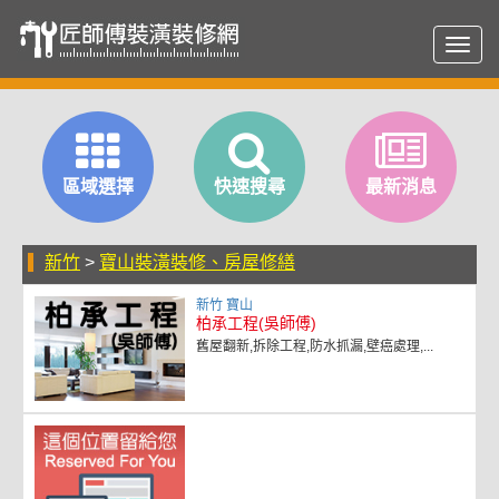
Toggl
navig
區域選擇
快速搜尋
最新消息
新竹
>
寶山裝潢裝修、房屋修繕
新竹 寶山
柏承工程(吳師傅)
舊屋翻新,拆除工程,防水抓漏,壁癌處理,...