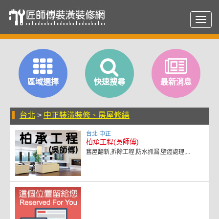
Toggl
navig
區域選擇
快速搜尋
最新消息
台北
>
中正裝潢裝修、房屋修繕
台北 中正
柏承工程(吳師傅)
舊屋翻新,拆除工程,防水抓漏,壁癌處理,...