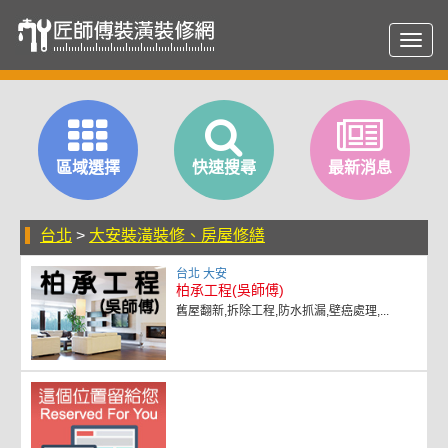
Toggl
navig
區域選擇
快速搜尋
最新消息
台北
>
大安裝潢裝修、房屋修繕
台北 大安
柏承工程(吳師傅)
舊屋翻新,拆除工程,防水抓漏,壁癌處理,...